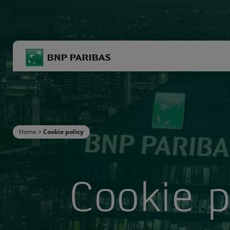
BNP Paribas
R
Inserisci i termini di ricerca
Home
>
Cookie policy
Cookie p