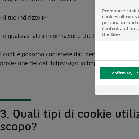
Preference cooki
· il tuo indirizzo IP;
cookies allow us 
personalize and o
content and funct
the Sites
· e qualsiasi altra informazione che hai fornito sul n
I cookie possono contenere dati personali. Laddove uti
protezione dei dati https://group.bnpparibas/protec
Confirm My Ch
3. Quali tipi di cookie uti
scopo?