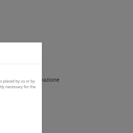
periodo di conservazione
s placed by us or by
tly necessary for the