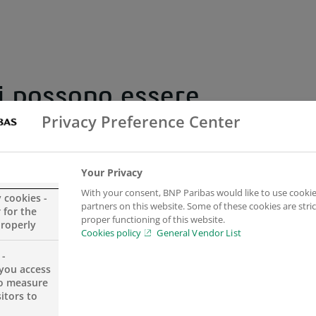
ni possono essere
Privacy Preference Center
?
Your Privacy
ositivo possono riguardare quanto segue, in base al 
With your consent, BNP Paribas would like to use cookie
y cookies -
partners on this website. Some of these cookies are stric
 for the
proper functioning of this website.
properly
Cookies policy
General Vendor List
 -
you access
to measure
itors to