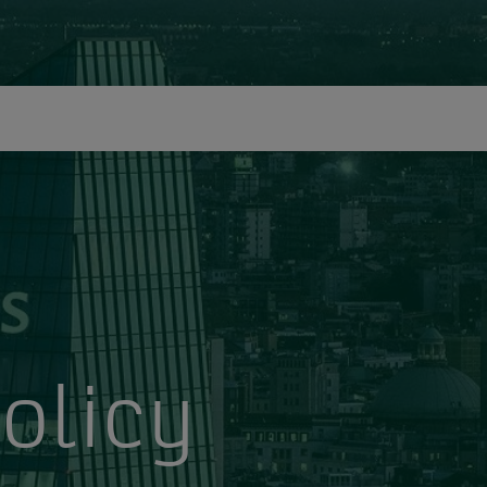
icerca
olicy