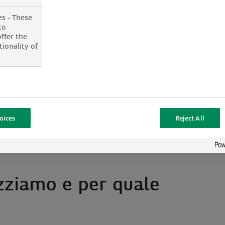
es - These
to
ffer the
ionality of
ostro sito web e/o applicazione.
lizziamo cookie che raccolgono i tuoi dati personali, 
tion-donnees.
oices
Reject All
lizziamo e per quale