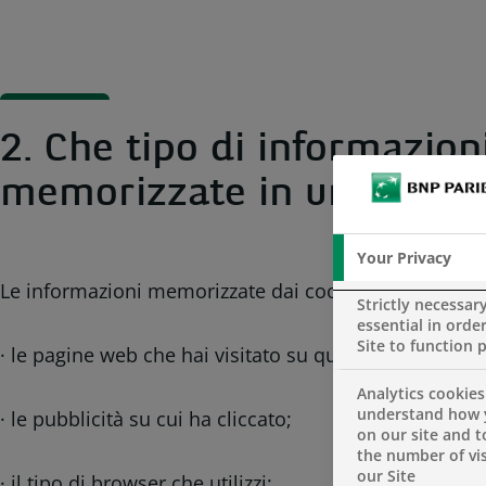
2. Che tipo di informazio
memorizzate in un cookie
Your Privacy
Le informazioni memorizzate dai cookie sul tuo disp
Strictly necessar
essential in order
Site to function 
· le pagine web che hai visitato su quel dispositivo;
Analytics cookies
understand how 
· le pubblicità su cui ha cliccato;
on our site and 
the number of vis
our Site
· il tipo di browser che utilizzi;