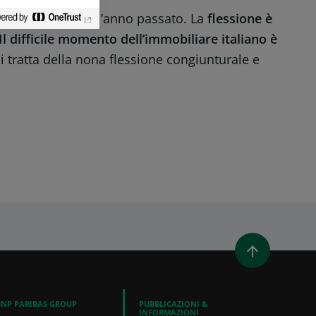
do nel corso dell’anno passato. La
flessione è
Il difficile momento dell’immobiliare italiano è
Si tratta della nona flessione congiunturale e
 LINKEDIN
DIVIDI TRAMITE EMAIL
BNP PARIBAS GROUP
PUBBLICAZIONI &
INFORMAZIONI