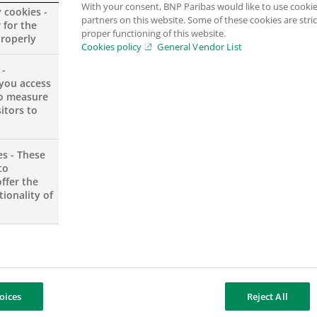
la ricerca economica del gruppo BNP Paribas.
With your consent, BNP Paribas would like to use cookie
y cookies -
partners on this website. Some of these cookies are stric
 for the
proper functioning of this website.
properly
Cookies policy
General Vendor List
 -
you access
to measure
itors to
azionale le
condizioni del mercato immobiliare mon
indicazioni confliggono con quelle fornite da altre isti
es - These
elanda, in Australia, nel Regno Unito, in Canada e a
to
ffer the
ionality of
dei prezzi immobiliari del 13,3%
. Il mercato statunit
e un mutuo complessivo superiore al valore corrente. S
a Bundesbank, nel bollettino di febbraio 2014 ha mos
oices
Reject All