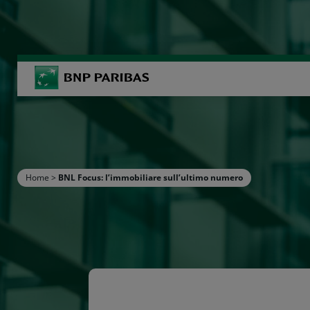
BNP Paribas
R
Inserisci i termini di ricerca
Home
>
BNL Focus: l’immobiliare sull’ultimo numero