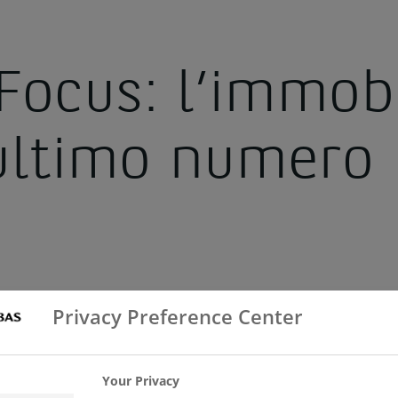
Focus: l’immobi
’ultimo numero
 di BNL Focus il settimanale del Servizio Studi BNL, di
Privacy Preference Center
 Italia.
 grandi temi dell’economia italiana: le imprese, il “
mercato immobiliare, le banche e il risparmio.
Il Focus 
Your Privacy