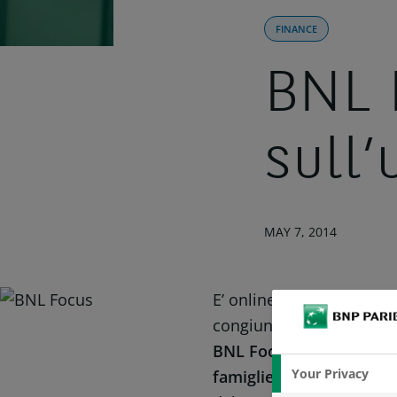
FINANCE
BNL 
sull
MAY 7, 2014
E’ online l’ultimo numero
congiuntura economica in
BNL Focus approfondisce i
Your Privacy
famiglie, i consumi, il 