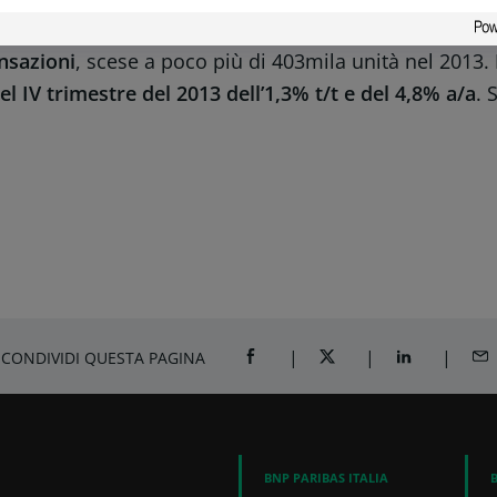
ione del mercato immobiliare che è andata peggioran
ansazioni
, scese a poco più di 403mila unità nel 2013.
 IV trimestre del 2013 dell’1,3% t/t e del 4,8% a/a
. 
CONDIVIDI QUESTA PAGINA
CONDIVIDI SU FACEBOOK
CONDIVIDI SU TWITTER
CONDIVIDI SU
CON
BNP PARIBAS ITALIA