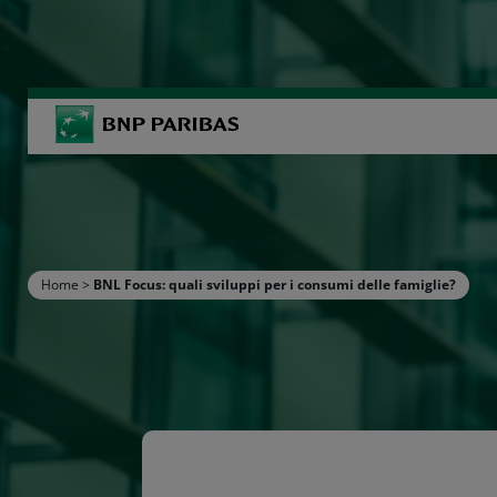
BNP Paribas
R
Inserisci i termini di ricerca
Home
>
BNL Focus: quali sviluppi per i consumi delle famiglie?