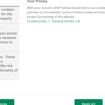
Your Privacy
 del paese, le famiglie, i consumi, il mercato immobilia
With your consent, BNP Paribas would like to use cookie
y cookies -
sull’Italia e sul mondo dal network globale della ric
partners on this website. Some of these cookies are stric
 for the
proper functioning of this website.
properly
Cookies policy
General Vendor List
 -
you access
to measure
itors to
es - These
esa delle famiglie non era riuscita a fare da volano 
to
ffer the
i consumi privati tra il III trimestre 2013 (inizio dell
ionality of
, mentre al di sotto si sono collocate la Francia (1,4
di una riduzione dei redditi conseguenti il protrarsi 
liari rendendone quanto mai incerta l’evoluzione. Pre
oices
Reject All