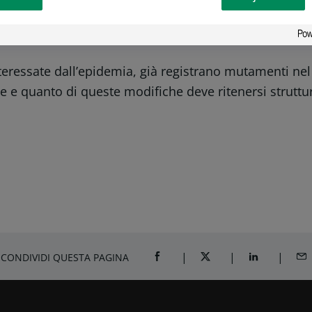
hezza” ovvero scarse (o nulle) risorse finanziarie su
teressate dall’epidemia, già registrano mutamenti n
e se e quanto di queste modifiche deve ritenersi strutt
CONDIVIDI QUESTA PAGINA
CONDIVIDI SU FACEBOOK
CONDIVIDI SU TWITTER
CONDIVIDI SU
CON