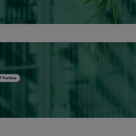
icerca
P Paribas