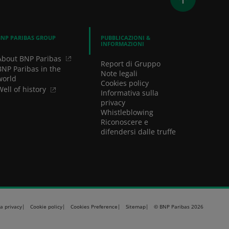
BNP PARIBAS GROUP
PUBBLICAZIONI &
INFORMAZIONI
About BNP Paribas
Report di Gruppo
BNP Paribas in the
Note legali
world
Cookies policy
Well of history
Informativa sulla
privacy
Whistleblowing
Riconoscere e
difendersi dalle truffe
la privacy
Cookie policy
Cookies Preference
Sitemap
© BNP Paribas 2026