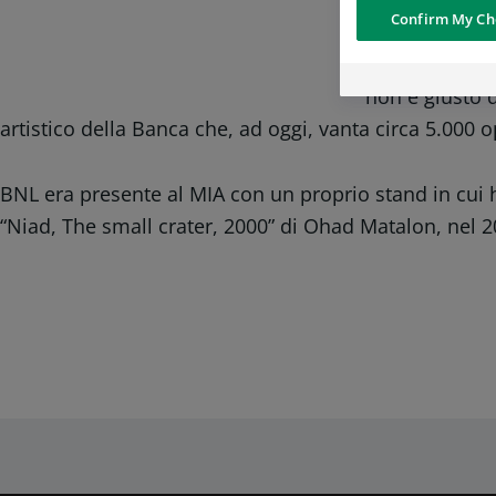
istante di vit
Confirm My Ch
you well’, ca
liriche, comm
non è giusto 
artistico della Banca che, ad oggi, vanta circa 5.000 o
BNL era presente al MIA con un proprio stand in cui 
“Niad, The small crater, 2000” di Ohad Matalon, nel 20