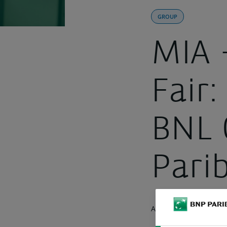
GROUP
MIA 
Fair:
BNL 
Pari
APRIL 17, 2015