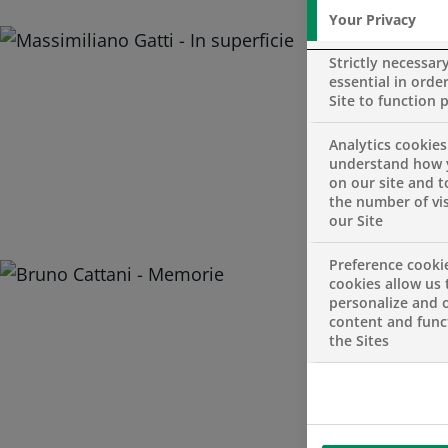
Your Privacy
Per il quarto
Strictly necessar
manifestazione
essential in order
partecipazione
Site to function 
Analytics cookies
MIA Fair è la 
understand how 
on our site and 
artista il suo
the number of vis
un unico app
our Site
Preference cooki
La Banca ha p
cookies allow us 
migliore tra i 
personalize and o
content and funct
aequo a
Brun
the Sites
“Abbiamo ass
giuria – perch
disamina stori