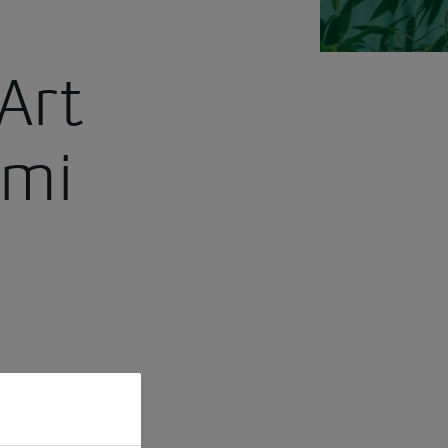
Art
emi