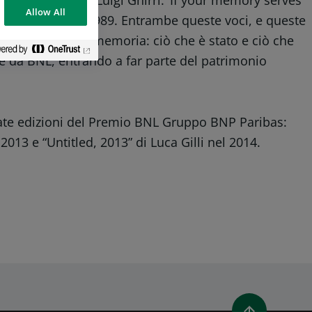
o alla poetica di Luigi Ghirri. ‘If your memory serves
Allow All
vano i CCCP nel 1989. Entrambe queste voci, e queste
 caducità della memoria: ciò che è stato e ciò che
te da BNL, entrando a far parte del patrimonio
ssate edizioni del Premio BNL Gruppo BNP Paribas:
013 e “Untitled, 2013” di Luca Gilli nel 2014.
 LINKEDIN
DIVIDI TRAMITE EMAIL