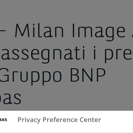
– Milan Image 
 assegnati i pr
Gruppo BNP
bas
Privacy Preference Center