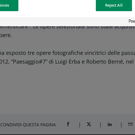
a privatissima nel caso di Cattani, con un ovvio rimand
oices
Reject All
ntava Bob Dylan nel 1967; ‘No, non ora non qui’ canta
entano e legano le due opere premiate alla duplicità e
dimenticare”. Le opere selezionate sono state acquisi
pere.
ha esposto tre opere fotografiche vincitrici delle pa
12, “Paesaggio#7” di Luigi Erba e Roberto Berné, nel 2
CONDIVIDI QUESTA PAGINA
CONDIVIDI SU FACEBOOK
CONDIVIDI SU TWITTER
CONDIVIDI SU
CON