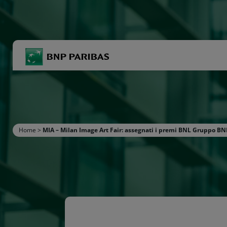
BNP Paribas
R
Inserisci i termini di ricerca
Home
>
MIA – Milan Image Art Fair: assegnati i premi BNL Gruppo BN