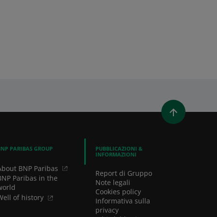
 LINKEDIN
DIVIDI TRAMITE EMAIL
BNP PARIBAS GROUP
PUBBLICAZIONI &
INFORMAZIONI
About BNP Paribas
Report di Gruppo
BNP Paribas in the
Note legali
world
Cookies policy
Well of history
Informativa sulla
privacy