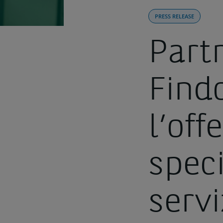
PRESS RELEASE
Part
Find
l’off
speci
servi