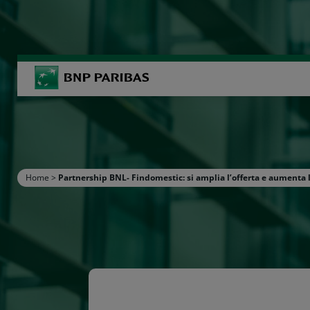
BNP Paribas
R
Inserisci i termini di ricerca
Home
>
Partnership BNL- Findomestic: si amplia l’offerta e aumenta l