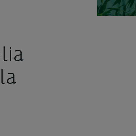
lia
la
i