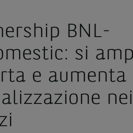
nership BNL-
omestic: si amp
erta e aumenta 
alizzazione ne
zi