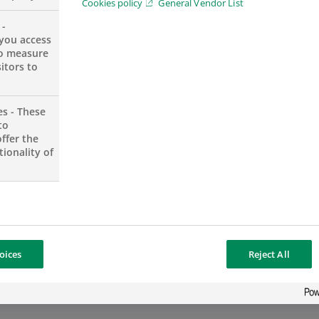
Cookies policy
General Vendor List
 -
you access
to measure
itors to
es - These
to
ffer the
ionality of
oices
Reject All