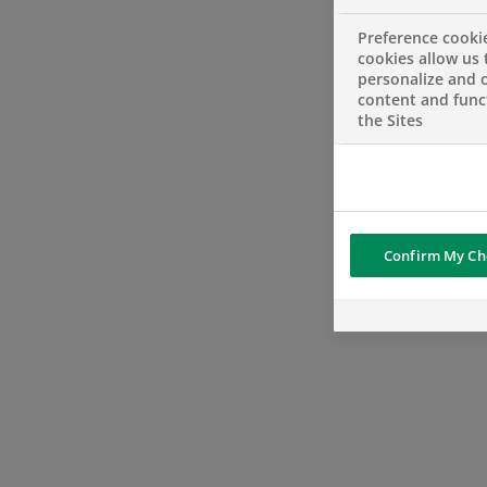
Preference cooki
cookies allow us 
personalize and o
content and funct
the Sites
Confirm My Ch