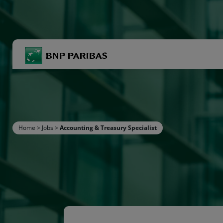
BNP Paribas
R
Inserisci i termini di ricerca
Home
>
Jobs
>
Accounting & Treasury Specialist