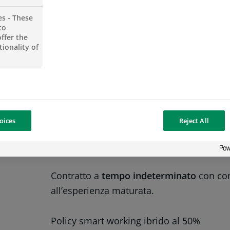
Familiarità con le norme Fiscali
es - These
to
Analitico, preciso e con buone capacità
ffer the
ionality of
Predisposizione alle relazioni interpers
Buona conoscenza dei comuni applicativi
Buona conoscenza della lingua inglese s
Ottima capacità di analisi
oices
Reject All
Cosa ti offriamo
Contratto a
tempo indeterminato
con co
all’esperienza maturata.
Policy smart working ibrido al 50%