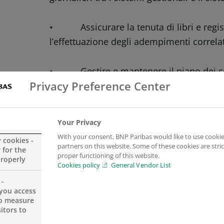
• Assicurare la tenuta di libri e registr
l’effettuazione degli adempimenti correlat
• Gestire e mantenere il piano dei cont
Privacy Preference Center
abbinamento ai fini di corretta classificaz
Matisse) in coordinamento con l’area ammi
Your Privacy
• Gestione della contabilizzazione delle
With your consent, BNP Paribas would like to use cookie
y cookies -
(assestamento ed integrazione) di fine me
partners on this website. Some of these cookies are stric
 for the
proper functioning of this website.
properly
Cookies policy
General Vendor List
I tuoi requisiti
 -
you access
to measure
Esperienza pregressa in settori analogh
itors to
Ottima conoscenza delle regole e norm