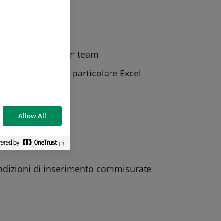
 organizzative
onali e al lavoro in team
 informatici, in particolare Excel
critta e parlata
Allow All
ndizioni di inserimento commisurate