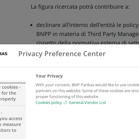
La figura ricercata potrà contribuire a:
declinare all’interno dell’entità le pol
BNPP in materia di Third Party Manage
rispetto della normativa esterna di sett
Privacy Preference Center
supportare le diverse Funzioni aziendal
linee guida all’interno dei rispettivi pe
complessiva verso i dispositivi di Gru
Your Privacy
partecipare in prima persona alle diverse
With your consent, BNP Paribas would like to use cookie
y cookies -
partners on this website. Some of these cookies are stric
negli ambiti in oggetto, gestendo il ril
 for the
proper functioning of this website.
properly
procedure collegate, e assicurando il 
Cookies policy
General Vendor List
l’avanzamento del masterplan in termini
 -
you access
presidiare il processo di emissione 
to measure
interna in ambito Third Party Manag
itors to
relazionandosi con tutte le Funzioni a