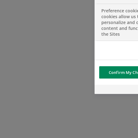
Preference cooki
cookies allow us 
personalize and o
content and funct
the Sites
Confirm My Ch