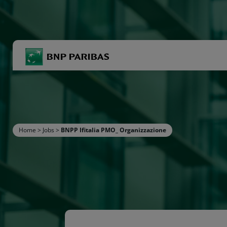
BNP Paribas
R
Inserisci i termini di ricerca
Home
>
Jobs
>
BNPP Ifitalia PMO_ Organizzazione