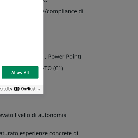
he di natura legale/compliance di
ativi (Word, Excel, Power Point)
e – livello AVANZATO (C1)
Allow All
 risultato
azione
levato livello di autonomia
maturato esperienze concrete di