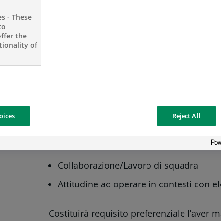
contribuire al presidio delle tematic
es - These
to
riferimento.
ffer the
ionality of
Attitudini/Conoscenze richieste
Ottima conoscenza dei principali applic
Conoscenza fluente della lingua ingles
oices
Reject All
Capacità di “delivery”/ Orientamento al
Ottime abilità relazionali e di comunic
Collaborazione/Lavoro di squadra
Attitudine ad operare in contesti con e
Costituirà requisito preferenziale l’aver 