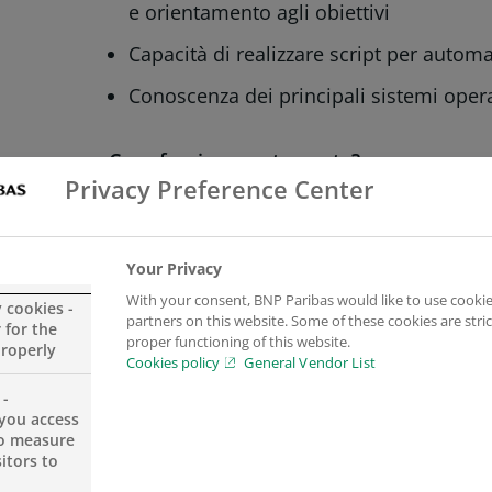
e orientamento agli obiettivi
Capacità di realizzare script per automat
Conoscenza dei principali sistemi opera
Cosa farai concretamente?
Privacy Preference Center
Dovrai saper eseguire l’implementazione
sicurezza sui sistemi perimetrali (firew
Your Privacy
and intrusion prevention systems (IPS))
With your consent, BNP Paribas would like to use cookie
y cookies -
partners on this website. Some of these cookies are stric
Dovrai saper monitorare log e traffico di
 for the
proper functioning of this website.
properly
sospette. In caso di incidente dovrai s
Cookies policy
General Vendor List
investigando sulle cause e comunicando,
 -
you access
corretti interlocutori.
to measure
itors to
Dovrai saper eseguire valutazioni e audi