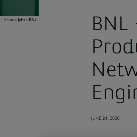
BNL 
Home
>
Jobs
>
BNL – AREA IT – Production Security – Network Security Eng
Prod
Netw
Engi
JUNE 24, 2026