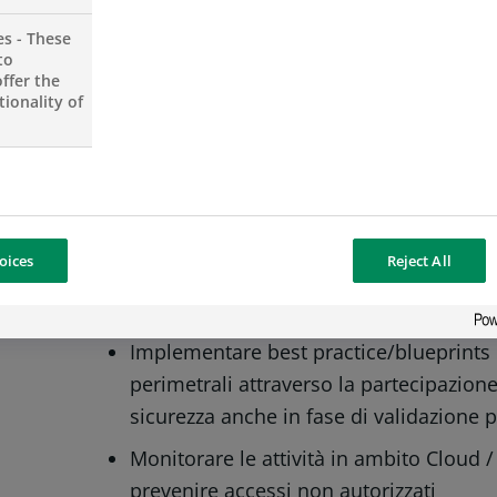
deboli della rete e proporre soluzioni
di sicurezza.
es - These
to
Dovrai saper gestire incidenti operativi,
ffer the
ionality of
change infrastrutturali nel rispetto degl
riferimento.
Dovrai saper coordinare e contribuire in
con team internazionali anche fuori ora
oices
Reject All
Il/La professionista che cerchiamo sarà 
Implementare best practice/blueprints p
perimetrali attraverso la partecipazione 
sicurezza anche in fase di validazione 
Monitorare le attività in ambito Cloud 
prevenire accessi non autorizzati