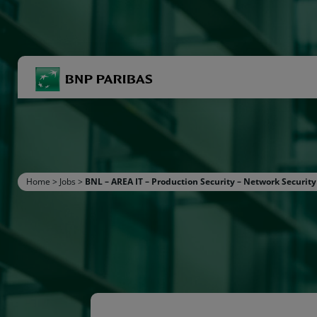
BNP Paribas
R
Inserisci i termini di ricerca
Home
>
Jobs
>
BNL – AREA IT – Production Security – Network Securit