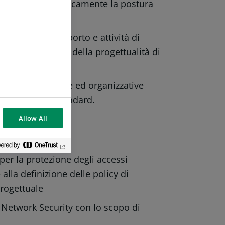
, rivedendo periodicamente la postura
 richieste di supporto e attività di
i SLA dichiarati o della progettualità di
 attività tecniche ed organizzative
rio di lavoro standard.
Allow All
responsabile di:
er la protezione degli accessi
alla definizione delle policy di
progettuale
/ Network Security con lo scopo di