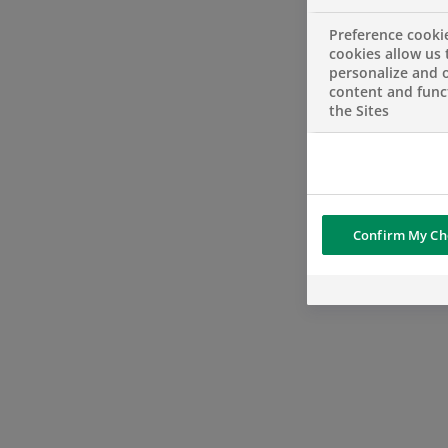
Preference cooki
cookies allow us 
personalize and o
content and funct
the Sites
Confirm My Ch