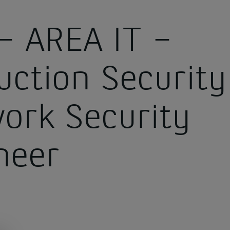
– AREA IT –
ineer
uction Security
ork Security
neer