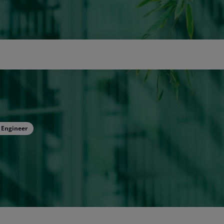
icerca
y Engineer