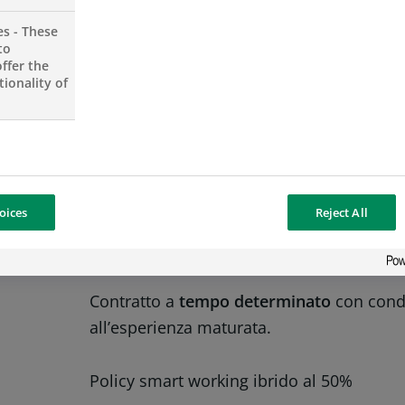
contesti strutturati;
es - These
to
Analiticə, precisə e con buone capacità
ffer the
ionality of
Predisposizione alle relazioni interpers
Proattività nella risoluzione delle prob
Buona conoscenza dei comuni applicativi
Buona conoscenza della lingua ingles
oices
Reject All
Cosa ti offriamo
Contratto a
tempo determinato
con cond
all’esperienza maturata.
Policy smart working ibrido al 50%