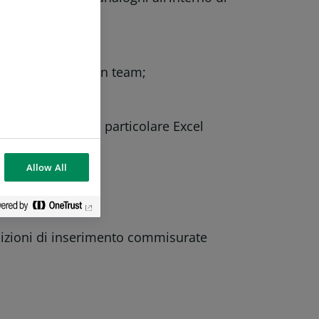
 organizzative;
onali e al lavoro in team;
lematiche;
 informatici, in particolare Excel
e.
Allow All
izioni di inserimento commisurate