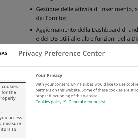
Gestione delle attività di inserimento,
dei Fornitori
Aggiornamento della Dashboard di andam
e dei DB utili alle altre funzioni della 
Gestione dell’archivio documentale del
Privacy Preference Center
Contributo attivo ai processi di cambi
efficienza ed efficacia delle attività
Your Privacy
Gestione delle comunicazioni massive e
With your consent, BNP Paribas would like to use cookie
y cookies -
partners on this website. Some of these cookies are stric
affiliati e i Fornitori; per tutte le neces
 for the
proper functioning of this website.
properly
rete di assistenza e riparativa
Cookies policy
General Vendor List
 -
you access
I tuoi requisiti
to measure
itors to
Hai maturato un’esperienza di almeno un