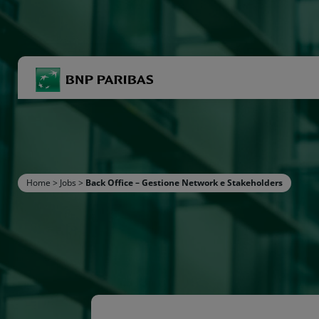
BNP Paribas
R
Inserisci i termini di ricerca
Home
>
Jobs
>
Back Office – Gestione Network e Stakeholders