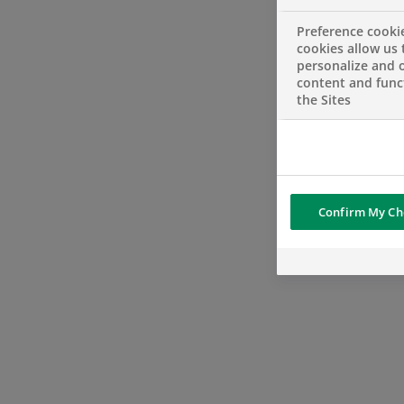
Preference cooki
cookies allow us 
personalize and o
content and funct
the Sites
Confirm My Ch